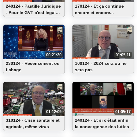
240124 - Pastille Juridique
170124 - Et ça continue
- Pour le GVT c'est légal
encore et encore...
d'entraver la circulation
00:21:20
01:05:11
230124 - Recensement ou
100124 - 2024 sera ou ne
fichage
sera pas
01:12:09
01:05:17
310124 - Crise sanitaire et
240124 - Et si c'était enfin
agricole, même virus
la convergence des luttes