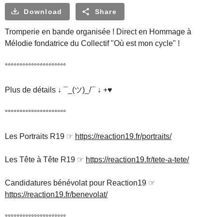
Download
Share
Tromperie en bande organisée ! Direct en Hommage à
Mélodie fondatrice du Collectif "Où est mon cycle" !
°°°°°°°°°°°°°°°°°°°°°
Plus de détails ↓ ¯_(ツ)_/¯ ↓ +♥
°°°°°°°°°°°°°°°°°°°°°
Les Portraits R19 ☞
https://reaction19.fr/portraits/
Les Tête à Tête R19 ☞
https://reaction19.fr/tete-a-tete/
Candidatures bénévolat pour Reaction19 ☞
https://reaction19.fr/benevolat/