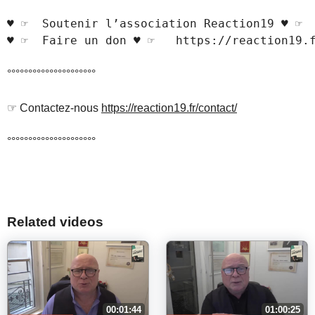
♥ ☞  Soutenir l’association Reaction19 ♥ ☞  
°°°°°°°°°°°°°°°°°°°°°
☞ Contactez-nous
https://reaction19.fr/contact/
°°°°°°°°°°°°°°°°°°°°°
Related videos
00:01:44
01:00:25