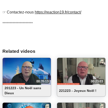
°°°°°°°°°°°°°°°°°°°°°
☞ Contactez-nous
https://reaction19.fr/contact/
°°°°°°°°°°°°°°°°°°°°°
Related videos
00:35:13
00:23:03
201223 - Un Noël sans
221223 - Joyeux Noël !
Dieux