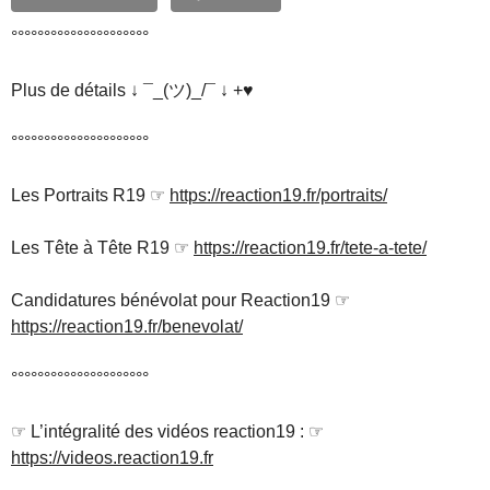
°°°°°°°°°°°°°°°°°°°°°
Plus de détails ↓ ¯_(ツ)_/¯ ↓ +♥
°°°°°°°°°°°°°°°°°°°°°
Les Portraits R19 ☞
https://reaction19.fr/portraits/
Les Tête à Tête R19 ☞
https://reaction19.fr/tete-a-tete/
Candidatures bénévolat pour Reaction19 ☞
https://reaction19.fr/benevolat/
°°°°°°°°°°°°°°°°°°°°°
☞ L’intégralité des vidéos reaction19 : ☞
https://videos.reaction19.fr