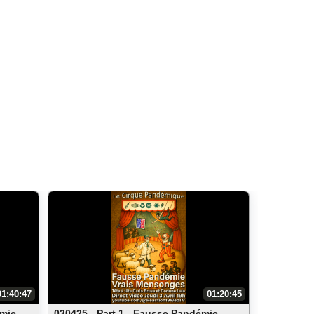
01:40:47
01:20:45
mie -
030425 - Part 1 - Fausse Pandémie -