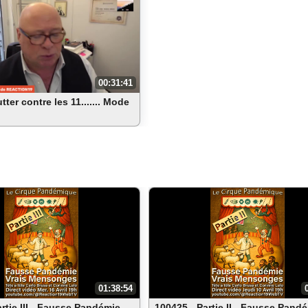
00:31:41
tter contre les 11....... Mode
01:38:54
rtie III - Fausse Pandémie -
100425 - Partie II - Fausse Pandé