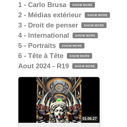
1 - Carlo Brusa
SHOW MORE
2 - Médias extérieur
SHOW MORE
3 - Droit de penser
SHOW MORE
4 - International
SHOW MORE
5 - Portraits
SHOW MORE
6 - Tête à Tête
SHOW MORE
Aout 2024 - R19
SHOW MORE
01:06:27