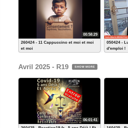
00:58:29
260424 - 11 Cappuccino et moi et moi
050424 - Lu
et moi
d'emploi !
Avril 2025 - R19
SHOW MORE
06:01:41
260425 - Reaction19.fr - 5 ans Déjà ! Et
160425 - Pa